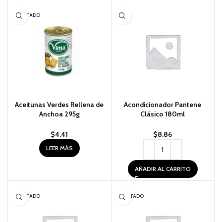
AGOTADO
Aceitunas Verdes Rellena de
Acondicionador Pantene
Anchoa 295g
Clásico 180ml
$
4.41
$
8.86
LEER MÁS
AÑADIR AL CARRITO
AGOTADO
AGOTADO