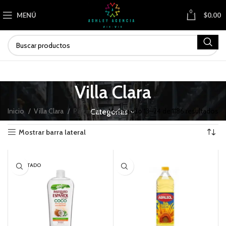
0
MENÚ
$
0.00
Villa Clara
Inicio
Villa Clara
Página 2
Mostrando 13–24 de 1186 resultados
Categorías
Mostrar barra lateral
AGOTADO