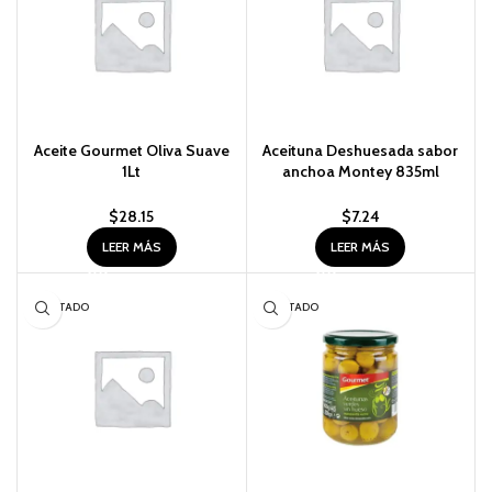
Aceite Gourmet Oliva Suave
Aceituna Deshuesada sabor
1Lt
anchoa Montey 835ml
$
28.15
$
7.24
LEER MÁS
LEER MÁS
AGOTADO
AGOTADO