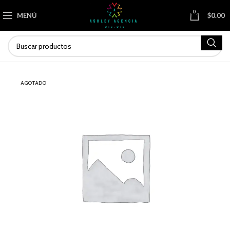
0
MENÚ
$
0.00
AGOTADO