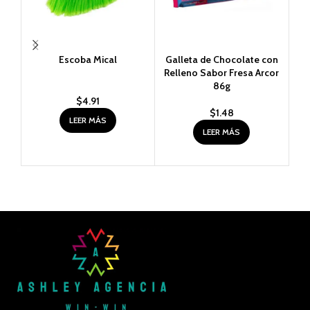
Escoba Mical
Galleta de Chocolate con
G
Relleno Sabor Fresa Arcor
Rel
86g
$
4.91
$
1.48
LEER MÁS
LEER MÁS