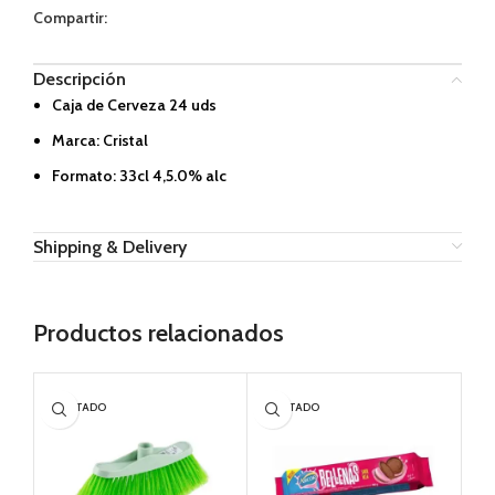
Compartir:
Descripción
Caja de Cerveza 24 uds
Marca: Cristal
Formato: 33cl 4,5.0% alc
Shipping & Delivery
Productos relacionados
AGOTADO
AGOTADO
AG