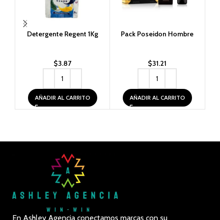
Detergente Regent 1Kg
Pack Poseidon Hombre
P
$
3.87
$
31.21
AÑADIR AL CARRITO
AÑADIR AL CARRITO
En Ashley Agencia conectamos marcas con su