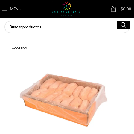
0
MENÚ
$
0.00
AGOTADO