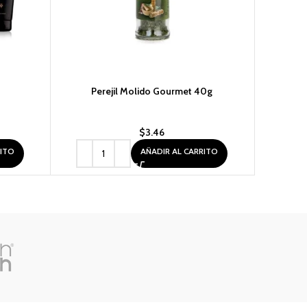
Perejil Molido Gourmet 40g
Perfume 
$
3.46
RITO
AÑADIR AL CARRITO