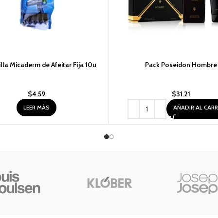
lla Micaderm de Afeitar Fija 10u
Pack Poseidon Hombre
$
4.59
$
31.21
LEER MÁS
AÑADIR AL CAR