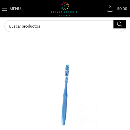
0
MENÚ
$
0.00