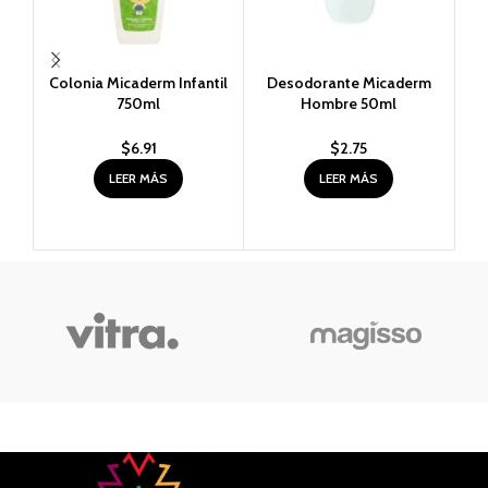
Colonia Micaderm Infantil
Desodorante Micaderm
D
750ml
Hombre 50ml
$
6.91
$
2.75
LEER MÁS
LEER MÁS