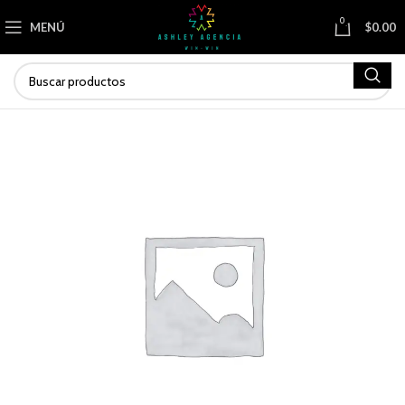
0
MENÚ
$
0.00