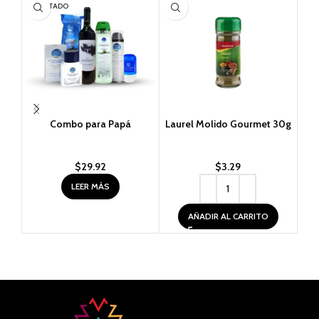
AGOTADO
AG
Combo para Papá
Laurel Molido Gourmet 30g
M
$
29.92
$
3.29
LEER MÁS
AÑADIR AL CARRITO