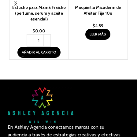
Estuche para Mamá Fraiche
Maquinilla Micaderm de
Per
(perfume, serum y aceite
Afeitar Fija 10u
esencial)
$
4.59
$
0.00
LEER MÁS
AÑADIR AL CARRITO
En Ashley Agencia conectamos marcas con su
audiencia a través de estrategias creativas y efectivas