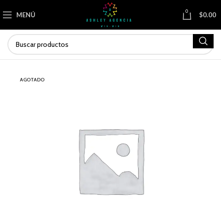
0
MENÚ
$
0.00
AGOTADO