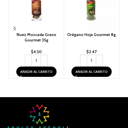
Nuez Moscada Grano
Orégano Hoja Gourmet 8g
P
Gourmet 35g
$
4.50
$
2.47
AÑADIR AL CARRITO
AÑADIR AL CARRITO