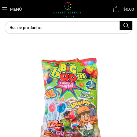
0
MENÚ
$
0.00