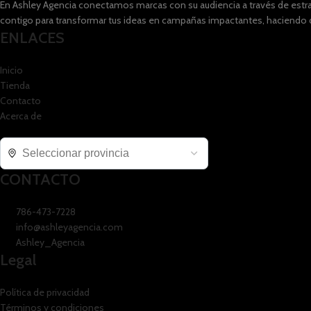
En Ashley Agencia conectamos marcas con su audiencia a través de estra
contigo para transformar tus ideas en campañas impactantes, haciendo de
ENLACES
Inicio
Tienda
Contacto
Acerca de
CONTACTO
786-473-7228
info@ashleyagencia.com
Ashley_Agencia
Legal
Política de privacidad
Términos y condiciones