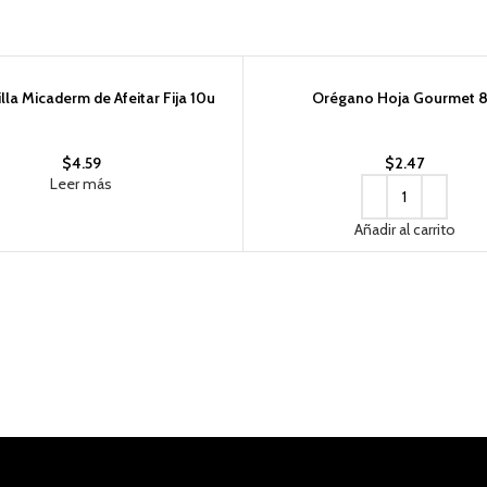
O
lla Micaderm de Afeitar Fija 10u
Orégano Hoja Gourmet 
$
4.59
$
2.47
Leer más
Añadir al carrito