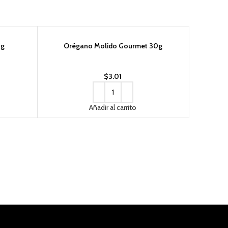
8g
Orégano Molido Gourmet 30g
Perfume 
$
3.01
Añadir al carrito