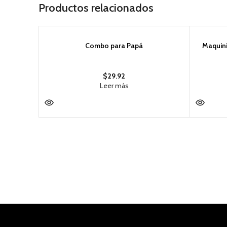
Productos relacionados
AGOTADO
Combo para Papá
AGOTAD
Maquini
$
29.92
Leer más