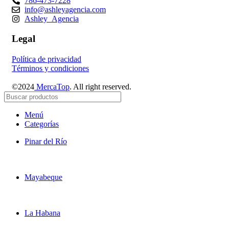
786-473-7228
info@ashleyagencia.com
Ashley_Agencia
Legal
Política de privacidad
Términos y condiciones
©2024
MercaTop
. All right reserved.
Menú
Categorías
Pinar del Río
Mayabeque
La Habana