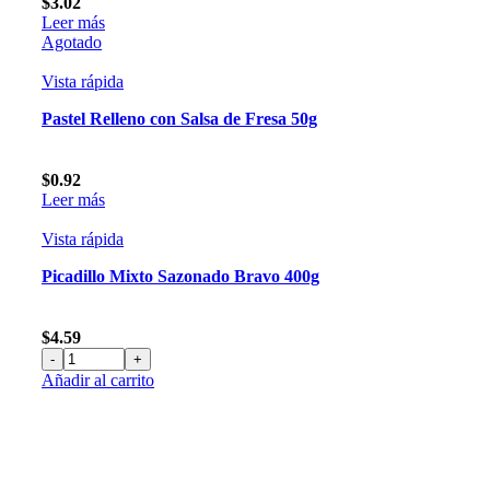
$
3.02
Leer más
Agotado
Vista rápida
Pastel Relleno con Salsa de Fresa 50g
$
0.92
Leer más
Vista rápida
Picadillo Mixto Sazonado Bravo 400g
$
4.59
Picadillo
Añadir al carrito
Mixto
Sazonado
Bravo
400g
cantidad