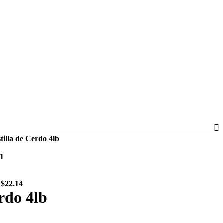
tilla de Cerdo 4lb
31
b
$
22.14
rdo 4lb