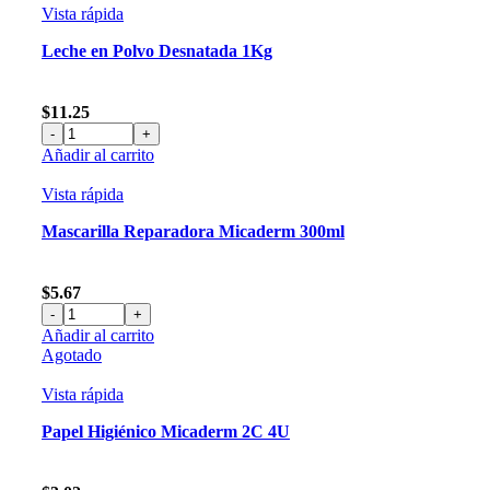
Vista rápida
Leche en Polvo Desnatada 1Kg
$
11.25
Leche
Añadir al carrito
en
Polvo
Vista rápida
Desnatada
1Kg
Mascarilla Reparadora Micaderm 300ml
cantidad
$
5.67
Mascarilla
Añadir al carrito
Reparadora
Agotado
Micaderm
300ml
Vista rápida
cantidad
Papel Higiénico Micaderm 2C 4U