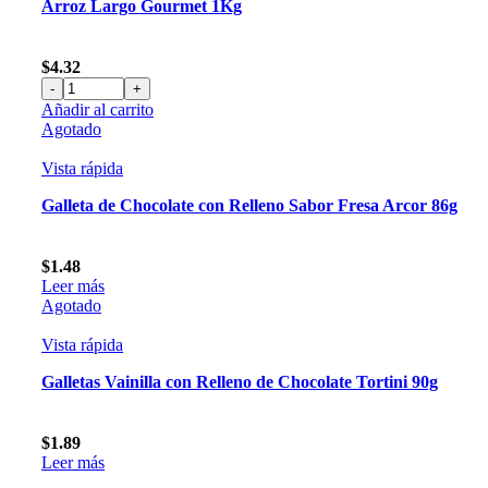
Arroz Largo Gourmet 1Kg
$
4.32
Arroz
Añadir al carrito
Largo
Agotado
Gourmet
1Kg
Vista rápida
cantidad
Galleta de Chocolate con Relleno Sabor Fresa Arcor 86g
$
1.48
Leer más
Agotado
Vista rápida
Galletas Vainilla con Relleno de Chocolate Tortini 90g
$
1.89
Leer más