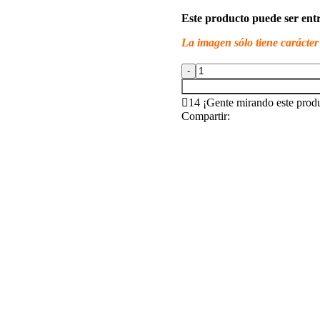
Este producto puede ser en
La imagen sólo tiene carácte
Costilla
de
Cerdo
14
¡Gente mirando este prod
4lb
Compartir:
cantidad