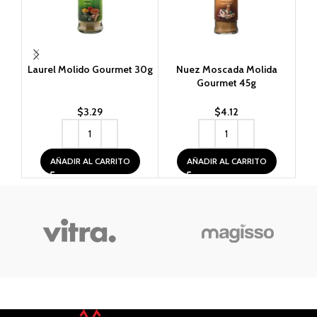
Laurel Molido Gourmet 30g
Nuez Moscada Molida
P
Gourmet 45g
$
3.29
$
4.12
AÑADIR AL CARRITO
AÑADIR AL CARRITO