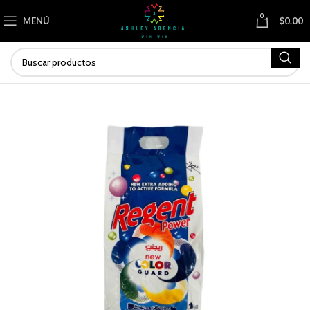
0
MENÚ
$
0.00