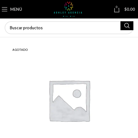
0
MENÚ
$
0.00
AGOTADO