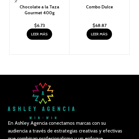
Chocolate a la Taza
Combo Dulce
Est
Gourmet 400g
$
6.73
$
68.87
LEER MÁS
LEER MÁS
En Ashley Agencia conectamos marcas con su
audiencia a través de estrategias creativas y efectivas
que combinan profesionalismo y un enfoque