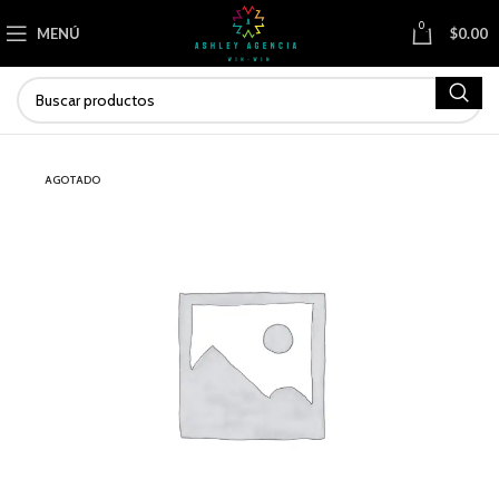
0
MENÚ
$
0.00
AGOTADO