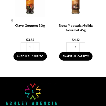
Clavo Gourmet 30g
Nuez Moscada Molida
P
Gourmet 45g
$
3.55
$
4.12
AÑADIR AL CARRITO
AÑADIR AL CARRITO