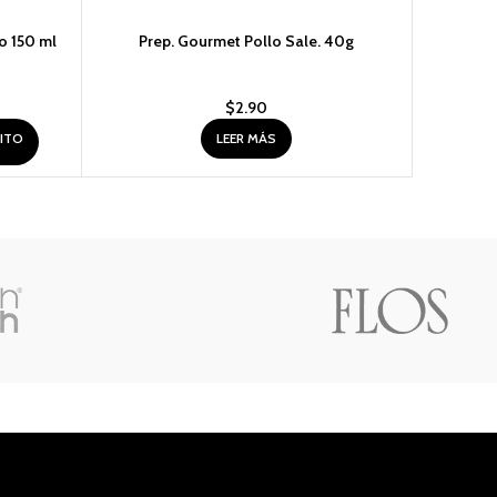
ro 150 ml
Prep. Gourmet Pollo Sale. 40g
Refresco 
$
2.90
RITO
LEER MÁS