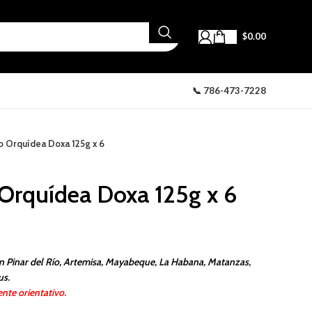
$
0.00
📞 786-473-7228
o Orquídea Doxa 125g x 6
Orquídea Doxa 125g x 6
n Pinar del Río, Artemisa, Mayabeque, La Habana, Matanzas,
us.
nte orientativo.