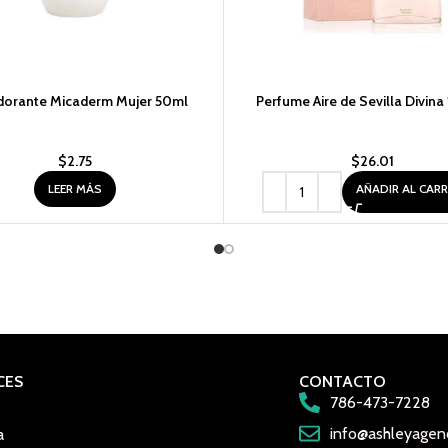
orante Micaderm Mujer 50ml
Perfume Aire de Sevilla Divina
$
2.75
$
26.01
LEER MÁS
AÑADIR AL CAR
CES
CONTACTO
786-473-7228
info@ashleyagen
a