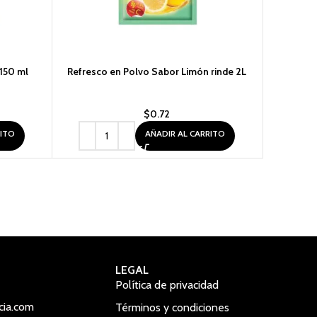
 150 ml
Refresco en Polvo Sabor Limón rinde 2L
Refresc
$
0.72
RITO
AÑADIR AL CARRITO
LEGAL
Política de privacidad
cia.com
Términos y condiciones