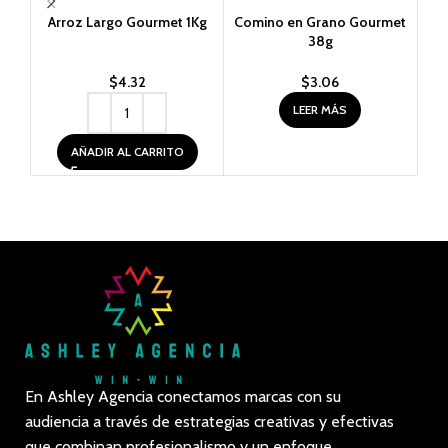
Arroz Largo Gourmet 1Kg
Comino en Grano Gourmet
Est
38g
$
4.32
$
3.06
LEER MÁS
AÑADIR AL CARRITO
En Ashley Agencia conectamos marcas con su
audiencia a través de estrategias creativas y efectivas
que combinan profesionalismo y un enfoque