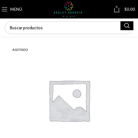
0
MENÚ
$
0.00
AGOTADO