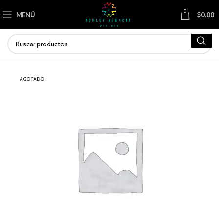
0
MENÚ
$
0.00
AGOTADO