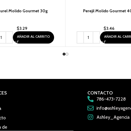
aurel Molido Gourmet 30g
Perejil Molido Gourmet 4
$
3.29
$
3.46
AÑADIR AL CARRITO
AÑADIR AL CAR
CES
CONTACTO
786-473-7228
info@ashleyagen
a
Ashley_Agencia
cto
a de