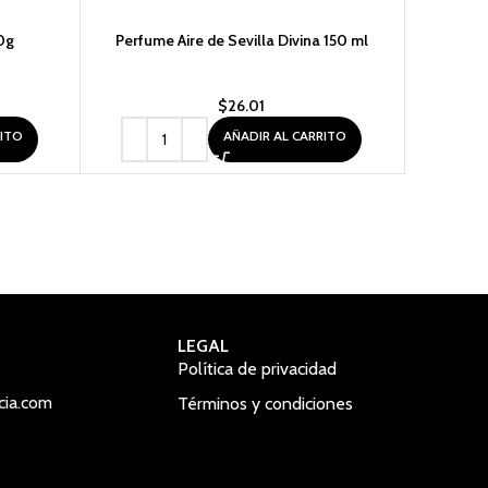
0g
Perfume Aire de Sevilla Divina 150 ml
Perfume 
$
26.01
RITO
AÑADIR AL CARRITO
LEGAL
Política de privacidad
cia.com
Términos y condiciones