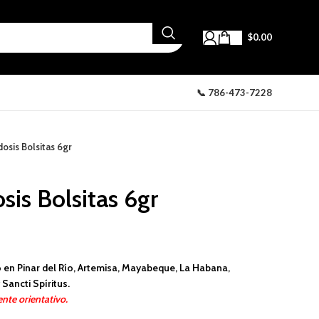
$
0.00
📞 786-473-7228
osis Bolsitas 6gr
is Bolsitas 6gr
 en Pinar del Río, Artemisa, Mayabeque, La Habana,
Sancti Spíritus.
nte orientativo.