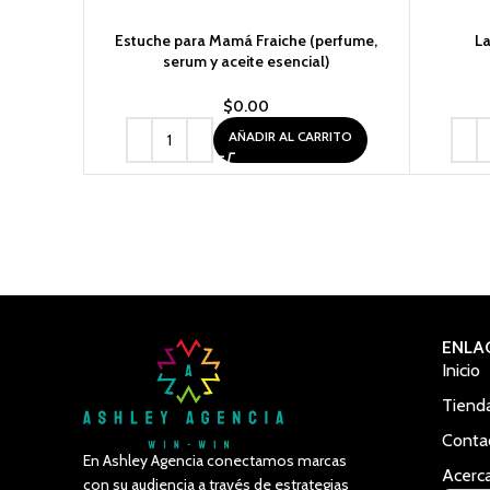
Estuche para Mamá Fraiche (perfume,
L
serum y aceite esencial)
$
0.00
AÑADIR AL CARRITO
ENLA
Inicio
Tiend
Conta
En Ashley Agencia conectamos marcas
Acerc
con su audiencia a través de estrategias