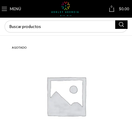
0
MENÚ
$
0.00
AGOTADO