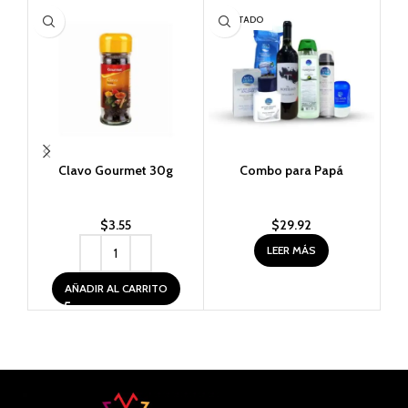
AGOTADO
Clavo Gourmet 30g
Combo para Papá
D
$
3.55
$
29.92
LEER MÁS
AÑADIR AL CARRITO