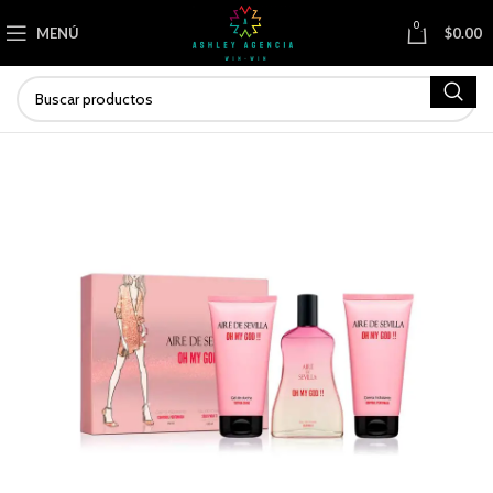
0
MENÚ
$
0.00