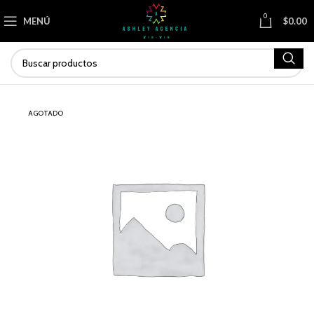
0
MENÚ
$
0.00
AGOTADO