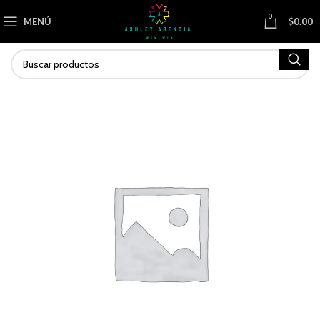
0
MENÚ
$
0.00