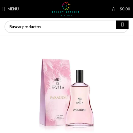
0
MENÚ
$
0.00