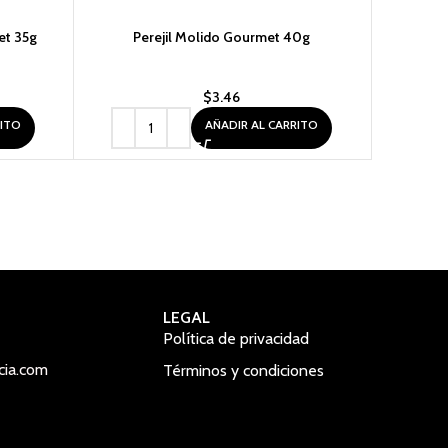
t 35g
Perejil Molido Gourmet 40g
Perfume 
$
3.46
RITO
AÑADIR AL CARRITO
LEGAL
Política de privacidad
cia.com
Términos y condiciones