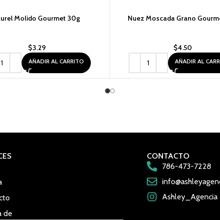
aurel Molido Gourmet 30g
Nuez Moscada Grano Gourme
$
3.29
$
4.50
AÑADIR AL CARRITO
AÑADIR AL CAR
CES
CONTACTO
786-473-7228
info@ashleyagen
a
Ashley_Agencia
cto
a de