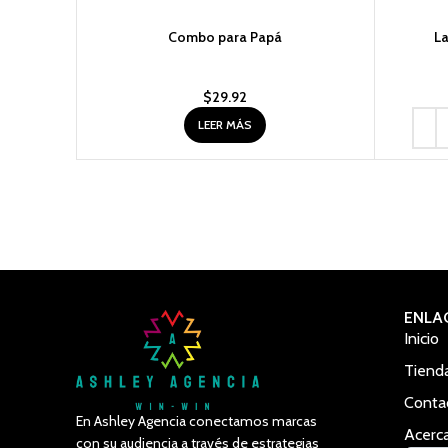
Combo para Papá
L
$
29.92
LEER MÁS
ENLA
Inicio
Tiend
Conta
En Ashley Agencia conectamos marcas
Acerc
con su audiencia a través de estrategias