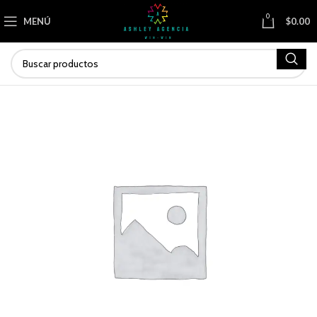
0
MENÚ
$
0.00