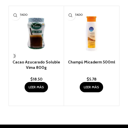
AGOTADO
AGOTADO
AG
Cacao Azucarado Soluble
Champú Micaderm 500ml
Vima 800g
$
18.50
$
5.78
LEER MÁS
LEER MÁS