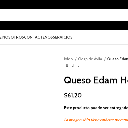
E NOSOTROS
CONTACTENOS
SERVICIOS
Inicio
Ciego de Ávila
Queso Edam
Queso Edam Ho
$
61.20
Este producto puede ser entregado
La imagen sólo tiene carácter merame