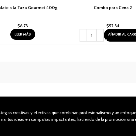
O
late a la Taza Gourmet 400g
Combo para Cena 2
$
6.73
$
52.34
LEER MÁS
AÑADIR AL CAR
tegias creativas y efectivas que combinan profesionalismo y un enfoque 
formar tus ideas en campañas impactantes, haciendo de la promoción un