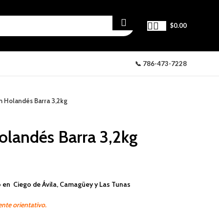
$
0.00
📞 786-473-7228
 Holandés Barra 3,2kg
landés Barra 3,2kg
 en Ciego de Ávila, Camagüey y Las Tunas
nte orientativo.