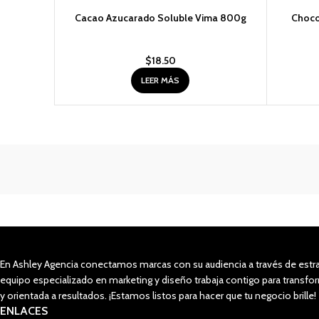
AGOTADO
Cacao Azucarado Soluble Vima 800g
AGOTAD
Choco
$
18.50
LEER MÁS
En Ashley Agencia conectamos marcas con su audiencia a través de estra
equipo especializado en marketing y diseño trabaja contigo para trans
y orientada a resultados. ¡Estamos listos para hacer que tu negocio brille!
ENLACES