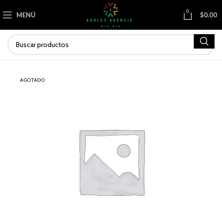
0
MENÚ
$
0.00
AGOTADO