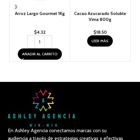
Arroz Largo Gourmet 1Kg
Cacao Azucarado Soluble
G
Vima 800g
Rel
$
4.32
$
18.50
LEER MÁS
AÑADIR AL CARRITO
En Ashley Agencia conectamos marcas con su
audiencia a través de estrategias creativas y efectivas