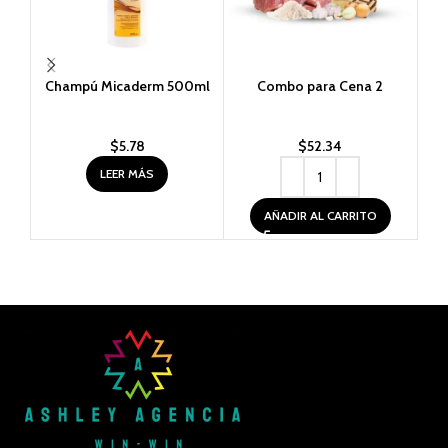
Champú Micaderm 500ml
Combo para Cena 2
Est
$
5.78
$
52.34
LEER MÁS
AÑADIR AL CARRITO