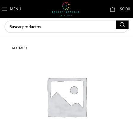
0
MENÚ
$
0.00
AGOTADO