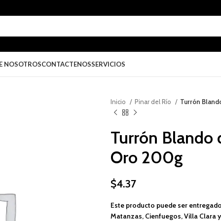
E NOSOTROS
CONTACTENOS
SERVICIOS
Inicio
Pinar del Río
Turrón Bland
Turrón Blando 
Oro 200g
$
4.37
Este producto puede ser entregado
Matanzas, Cienfuegos, Villa Clara y 