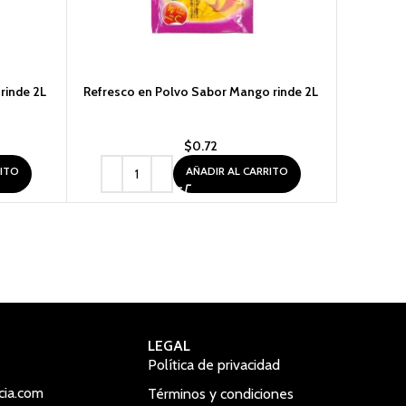
rinde 2L
Refresco en Polvo Sabor Mango rinde 2L
Refresc
$
0.72
RITO
AÑADIR AL CARRITO
LEGAL
Política de privacidad
cia.com
Términos y condiciones