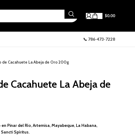
$
0.00
📞 786-473-7228
o de Cacahuete La Abeja de Oro 200g
de Cacahuete La Abeja de
 en Pinar del Río, Artemisa, Mayabeque, La Habana,
Sancti Spíritus.