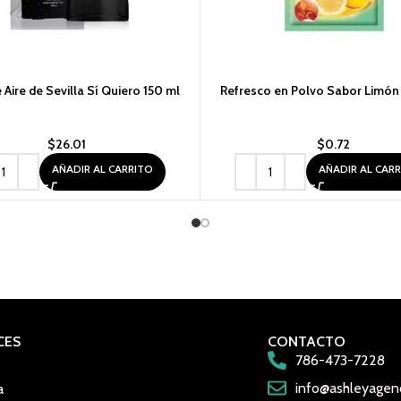
Aire de Sevilla Sí Quiero 150 ml
Refresco en Polvo Sabor Limón 
$
26.01
$
0.72
AÑADIR AL CARRITO
AÑADIR AL CAR
CES
CONTACTO
786-473-7228
info@ashleyagen
a