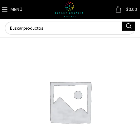
0
MENÚ
$
0.00