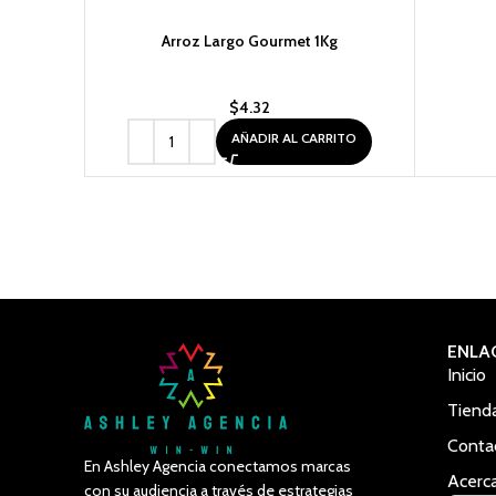
Arroz Largo Gourmet 1Kg
$
4.32
AÑADIR AL CARRITO
ENLA
Inicio
Tiend
Conta
En Ashley Agencia conectamos marcas
Acerc
con su audiencia a través de estrategias