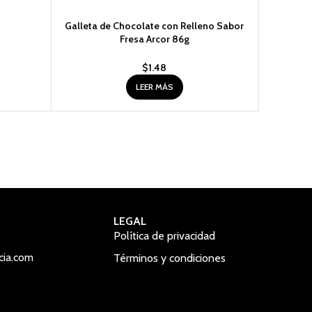
Galleta de Chocolate con Relleno Sabor
Galletas 
Fresa Arcor 86g
$
1.48
LEER MÁS
LEGAL
Política de privacidad
cia.com
Términos y condiciones