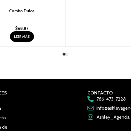
Combo Dulce
$
68.87
LEER MÁS
CES
CONTACTO
786-473-7228
info@ashleyagen
a
Ashley_Agencia
cto
a de