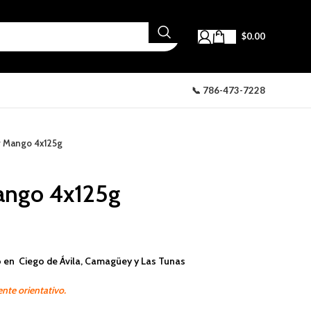
$
0.00
📞 786-473-7228
r Mango 4x125g
ango 4x125g
 en Ciego de Ávila, Camagüey y Las Tunas
nte orientativo.