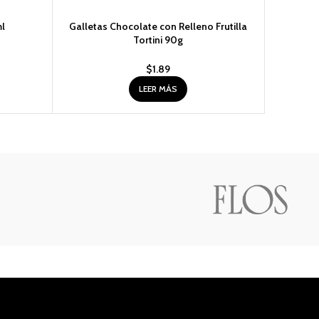
l
Galletas Chocolate con Relleno Frutilla
Galletas 
Tortini 90g
$
1.89
LEER MÁS