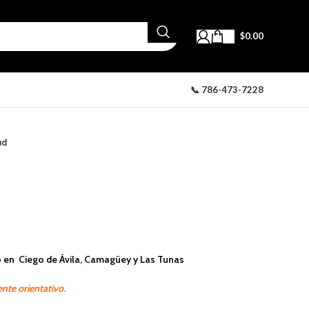
$
0.00
📞 786-473-7228
ud
 en Ciego de Ávila, Camagüey y Las Tunas
nte orientativo.