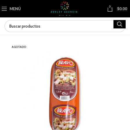
0
MENÚ
$
0.00
AGOTADO