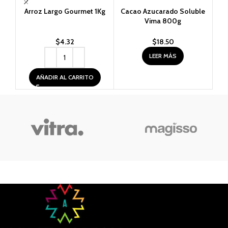
Arroz Largo Gourmet 1Kg
Cacao Azucarado Soluble
M
Vima 800g
$
4.32
$
18.50
LEER MÁS
AÑADIR AL CARRITO