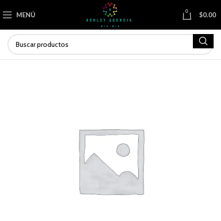
0
MENÚ
$
0.00