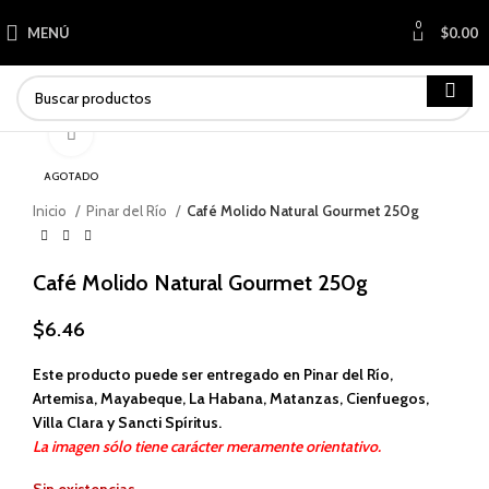
0
MENÚ
$
0.00
Haga clic para ampliar
AGOTADO
Inicio
Pinar del Río
Café Molido Natural Gourmet 250g
Café Molido Natural Gourmet 250g
$
6.46
Este producto puede ser entregado en Pinar del Río,
Artemisa, Mayabeque, La Habana, Matanzas, Cienfuegos,
Villa Clara y Sancti Spíritus.
La imagen sólo tiene carácter meramente orientativo.
Sin existencias