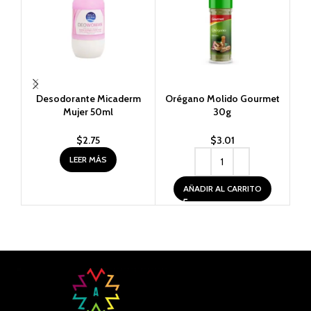
Desodorante Micaderm
Orégano Molido Gourmet
Pe
Mujer 50ml
30g
$
2.75
$
3.01
LEER MÁS
AÑADIR AL CARRITO