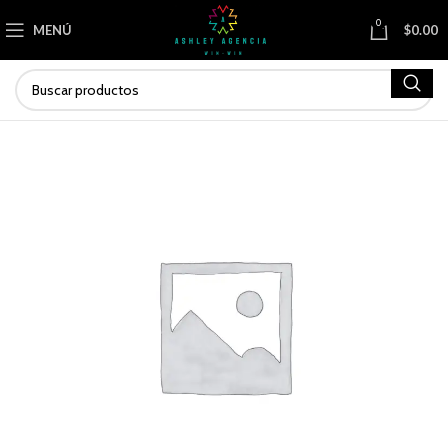
0
MENÚ
$
0.00