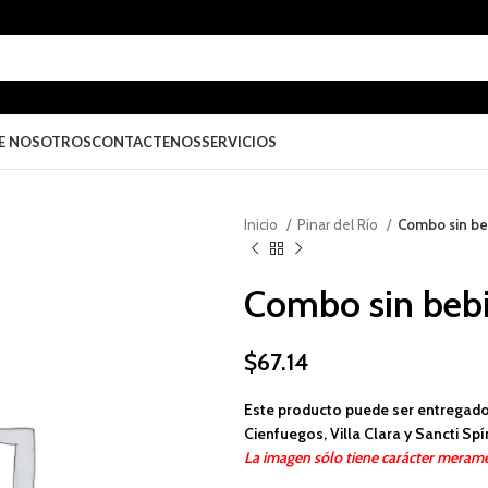
E NOSOTROS
CONTACTENOS
SERVICIOS
Inicio
Pinar del Río
Combo sin be
Combo sin beb
$
67.14
Este producto puede ser entregado
Cienfuegos, Villa Clara y Sancti Spír
La imagen sólo tiene carácter merame