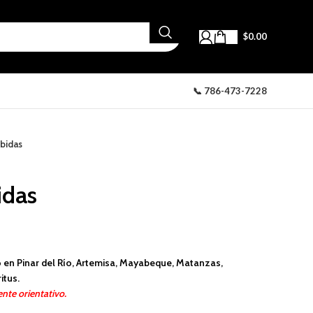
$
0.00
📞 786-473-7228
bidas
idas
 en Pinar del Río, Artemisa, Mayabeque, Matanzas,
itus.
nte orientativo.