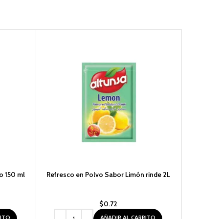
ro 150 ml
Refresco en Polvo Sabor Limón rinde 2L
Refresco
$
0.72
RITO
AÑADIR AL CARRITO