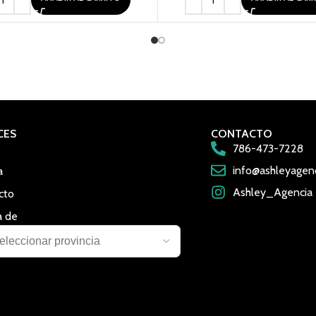
CES
CONTACTO
786-473-7228
info@ashleyagen
a
Ashley_Agencia
cto
a de