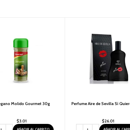
égano Molido Gourmet 30g
Perfume Aire de Sevilla Sí Quie
$
3.01
$
26.01
AÑADIR AL CARRITO
AÑADIR AL CAR