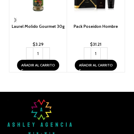
Laurel Molido Gourmet 30g
Pack Poseidon Hombre
Per
$
3.29
$
31.21
AÑADIR AL CARRITO
AÑADIR AL CARRITO