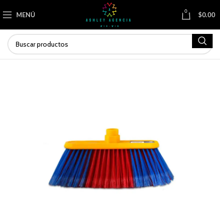
0
MENÚ
$
0.00