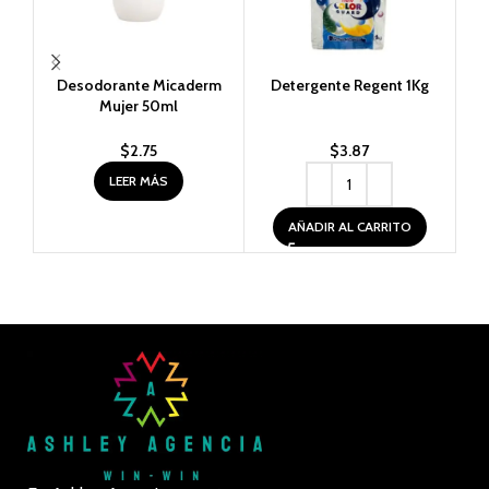
Desodorante Micaderm
Detergente Regent 1Kg
Lau
Mujer 50ml
$
2.75
$
3.87
LEER MÁS
AÑADIR AL CARRITO