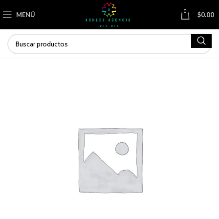
0
MENÚ
$
0.00