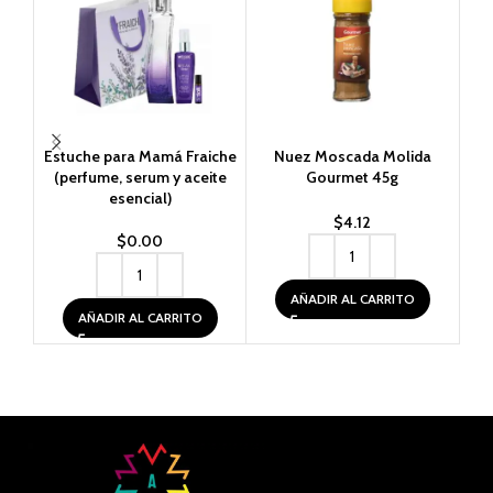
Estuche para Mamá Fraiche
Nuez Moscada Molida
Or
(perfume, serum y aceite
Gourmet 45g
esencial)
$
4.12
$
0.00
AÑADIR AL CARRITO
AÑADIR AL CARRITO