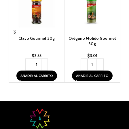
Clavo Gourmet 30g
Orégano Molido Gourmet
Pe
30g
$
3.55
$
3.01
AÑADIR AL CARRITO
AÑADIR AL CARRITO