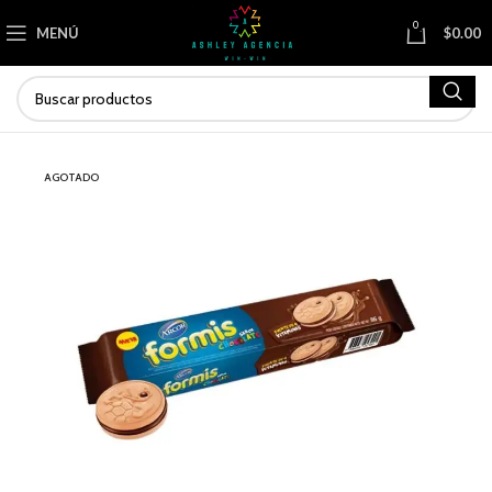
0
MENÚ
$
0.00
AGOTADO