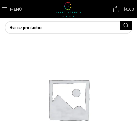
0
MENÚ
$
0.00