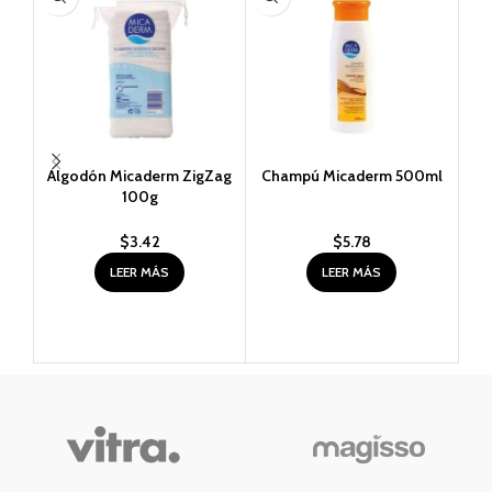
Algodón Micaderm ZigZag
Champú Micaderm 500ml
Co
100g
$
3.42
$
5.78
LEER MÁS
LEER MÁS