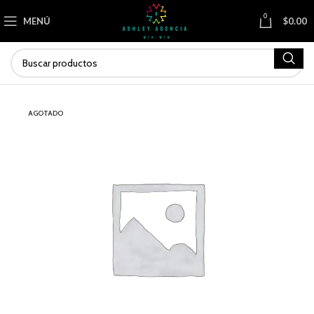
0
MENÚ
$
0.00
AGOTADO