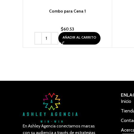
Combo para Cena 1
$
60.53
AÑADIR AL CARRITO
ENLA
Inicio
Tiend
Conta
En Ashley Agencia conectamos marcas
Acerc
con su audiencia a través de estrategias