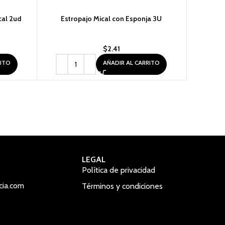
cal 2ud
Estropajo Mical con Esponja 3U
Galleta 
$
2.41
RITO
AÑADIR AL CARRITO
LEGAL
Política de privacidad
cia.com
Términos y condiciones