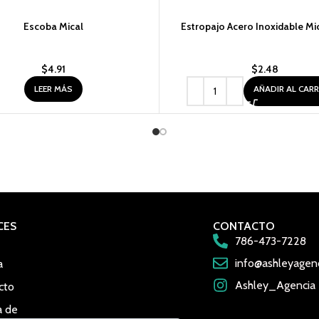
Escoba Mical
Estropajo Acero Inoxidable Mi
$
4.91
$
2.48
LEER MÁS
AÑADIR AL CAR
CES
CONTACTO
786-473-7228
info@ashleyagen
a
Ashley_Agencia
cto
a de