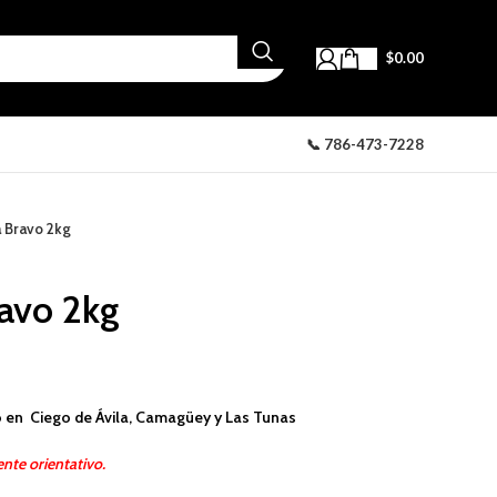
$
0.00
📞 786-473-7228
 Bravo 2kg
avo 2kg
 en Ciego de Ávila, Camagüey y Las Tunas
nte orientativo.