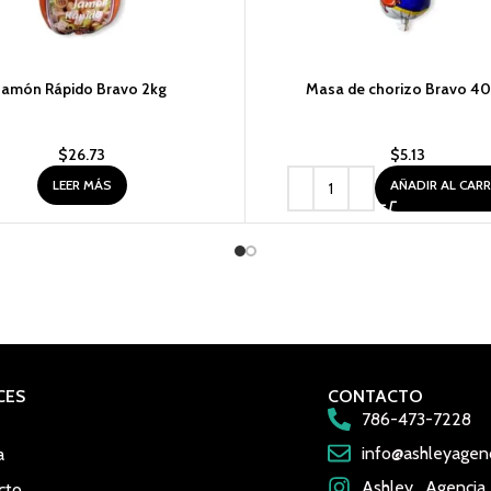
Jamón Rápido Bravo 2kg
Masa de chorizo Bravo 4
$
26.73
$
5.13
LEER MÁS
AÑADIR AL CAR
CES
CONTACTO
786-473-7228
info@ashleyagen
a
Ashley_Agencia
cto