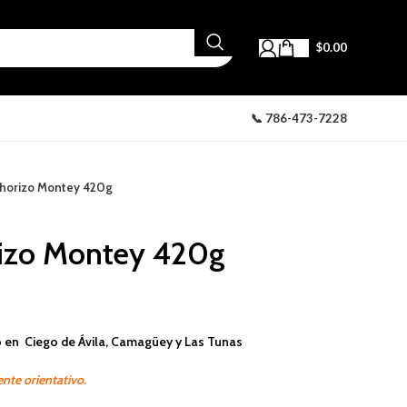
$
0.00
📞 786-473-7228
chorizo Montey 420g
rizo Montey 420g
 en Ciego de Ávila, Camagüey y Las Tunas
nte orientativo.