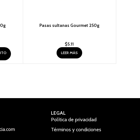
00g
Pasas sultanas Gourmet 250g
Pastel 
$
5.11
RITO
LEER MÁS
LEGAL
Política de privacidad
cia.com
Términos y condiciones