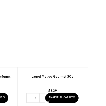
erfume,
Laurel Molido Gourmet 30g
)
$
3.29
RITO
AÑADIR AL CARRITO