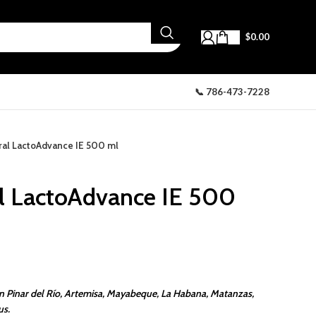
$
0.00
📞 786-473-7228
ral LactoAdvance IE 500 ml
l LactoAdvance IE 500
n Pinar del Río, Artemisa, Mayabeque, La Habana, Matanzas,
us.