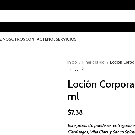
E NOSOTROS
CONTACTENOS
SERVICIOS
Inicio
Pinar del Río
Loción Corpo
Loción Corpora
ml
$
7.38
Este producto puede ser entregado e
Cienfuegos, Villa Clara y Sancti Spírit