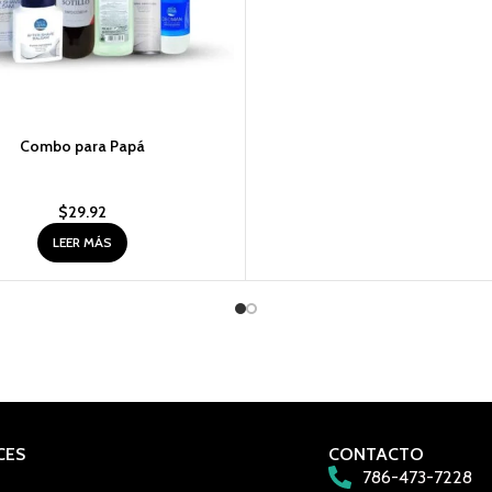
Combo para Papá
$
29.92
LEER MÁS
CES
CONTACTO
786-473-7228