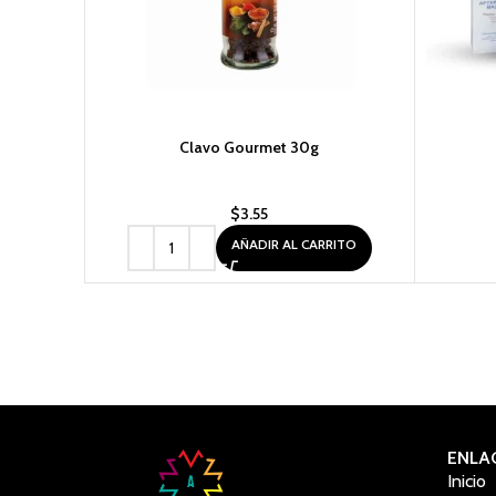
Clavo Gourmet 30g
$
3.55
AÑADIR AL CARRITO
ENLA
Inicio