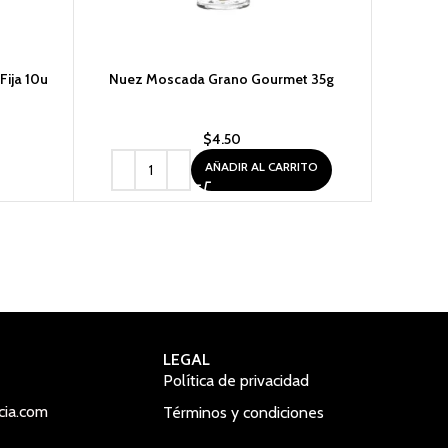
Fija 10u
Nuez Moscada Grano Gourmet 35g
Oré
$
4.50
AÑADIR AL CARRITO
LEGAL
Política de privacidad
cia.com
Términos y condiciones