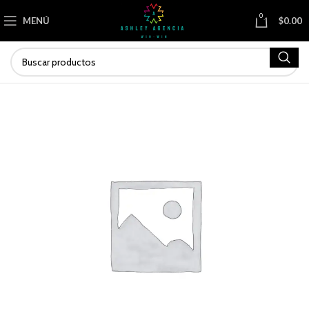
0
MENÚ
$
0.00