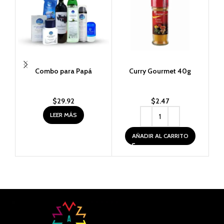
Combo para Papá
Curry Gourmet 40g
Est
(p
$
29.92
$
2.47
LEER MÁS
AÑADIR AL CARRITO