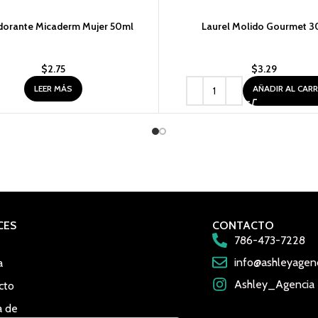
orante Micaderm Mujer 50ml
Laurel Molido Gourmet 3
$
2.75
$
3.29
LEER MÁS
AÑADIR AL CAR
CES
CONTACTO
786-473-7228
info@ashleyagen
a
Ashley_Agencia
cto
a de