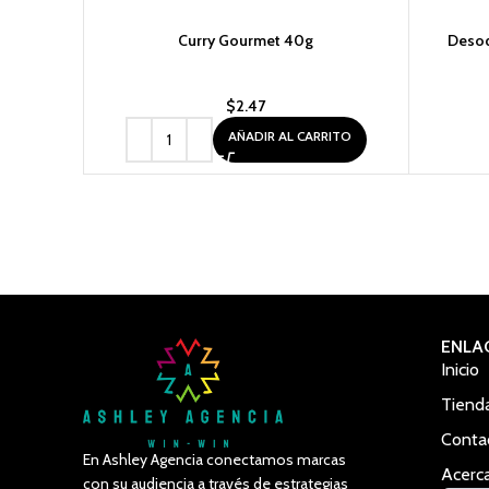
Curry Gourmet 40g
Desod
$
2.47
AÑADIR AL CARRITO
ENLA
Inicio
Tiend
Conta
En Ashley Agencia conectamos marcas
Acerc
con su audiencia a través de estrategias