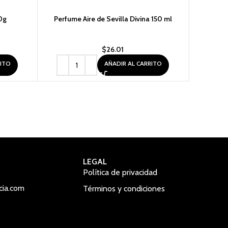
0g
Perfume Aire de Sevilla Divina 150 ml
Perfume 
$
26.01
RITO
AÑADIR AL CARRITO
LEGAL
Política de privacidad
cia.com
Términos y condiciones